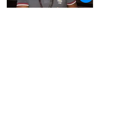
Outro problema que nos tem afetado é
o casamento entre homens não
indígenas com meninas indígenas com
o único propósito de apropriação de
terras indígenas para desmatar as
florestas, extrair a madeira e implantar
pasto para o gado. O responsável por
resolver esses problemas seriam nós e
os líderes indígenas, mas ninguém se
importa com o que acontece. A maioria
é omissa por entender que não tem
nada a ver com o assunto, mas todos
acabam sendo afetados por esse